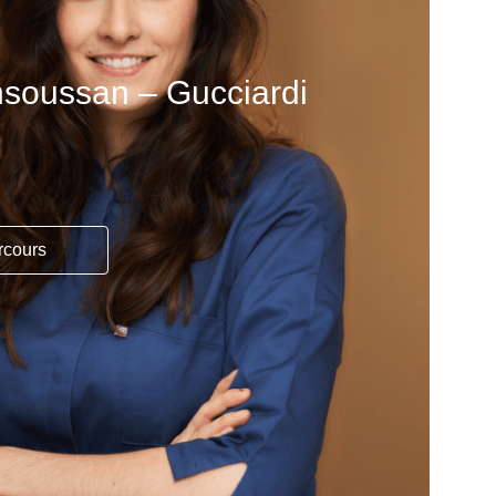
nsoussan – Gucciardi
rcours