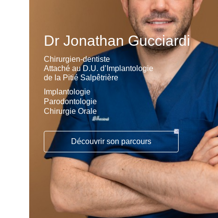
Dr Jonathan Gucciardi
Chirurgien-dentiste
Attaché au D.U. d’Implantologie
de la Pitié Salpêtrière
Implantologie
Parodontologie
Chirurgie Orale
Découvrir son parcours