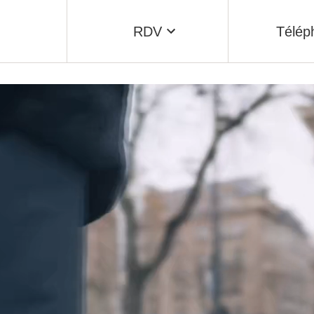
RDV
Télép